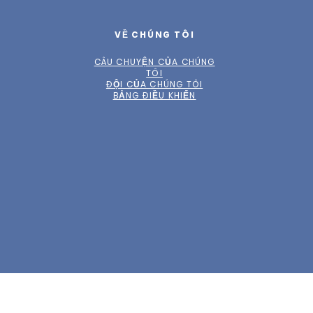
VỀ CHÚNG TÔI
CÂU CHUYỆN CỦA CHÚNG
TÔI
ĐỘI CỦA CHÚNG TÔI
BẢNG ĐIỀU KHIỂN
trang web được thiết kế bởi
Play Grnd Design