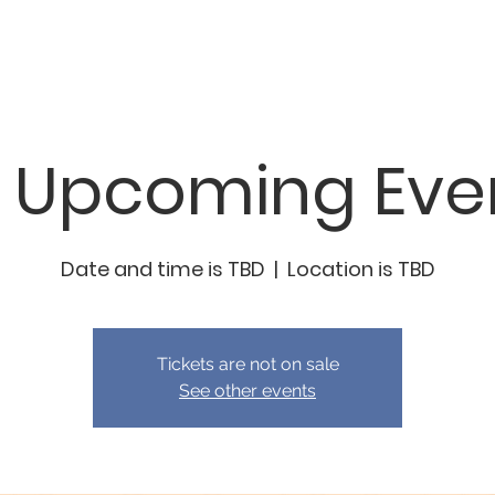
n trẻ em Dorris Dann
Đưa cho
Sự kiện của chúng tôi
M
 Upcoming Eve
Date and time is TBD
  |  
Location is TBD
Tickets are not on sale
See other events