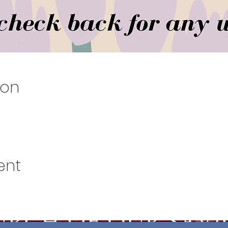
ion
ent