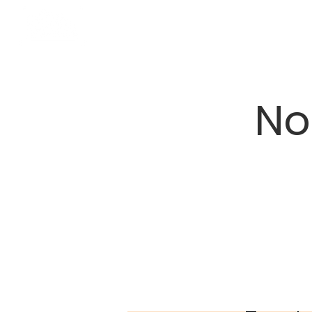
Câu chuyện của chúng tôi
Khuôn viê
No